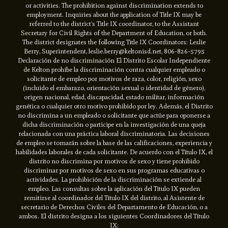
or activities. The prohibition against discrimination extends to
employment. Inquiries about the application of Title IX may be
referred to the district’s Title IX coordinator, to the Assistant
Secretary for Civil Rights of the Department of Education, or both.
The district designates the following Title IX Coordinators: Leslie
Berry, Superintendent, leslie.berry@keltonisd.net, 806-826-5795
Declaración de no discriminación El Distrito Escolar Independiente
de Kelton prohíbe la discriminación contra cualquier empleado o
solicitante de empleo por motivos de raza, color, religión, sexo
(incluido el embarazo, orientación sexual o identidad de género),
origen nacional, edad, discapacidad, estado militar, información
genética o cualquier otro motivo prohibido por ley. Además, el Distrito
no discrimina a un empleado o solicitante que actúe para oponerse a
dicha discriminación o participe en la investigación de una queja
relacionada con una práctica laboral discriminatoria. Las decisiones
de empleo se tomarán sobre la base de las calificaciones, experiencia y
habilidades laborales de cada solicitante. De acuerdo con el Título IX, el
distrito no discrimina por motivos de sexo y tiene prohibido
discriminar por motivos de sexo en sus programas educativas o
actividades. La prohibición de la discriminación se extiende al
empleo. Las consultas sobre la aplicación del Título IX pueden
remitirse al coordinador del Título IX del distrito, al Asistente de
secretario de Derechos Civiles del Departamento de Educación, o a
ambos. El distrito designa a los siguientes Coordinadores del Título
IX: