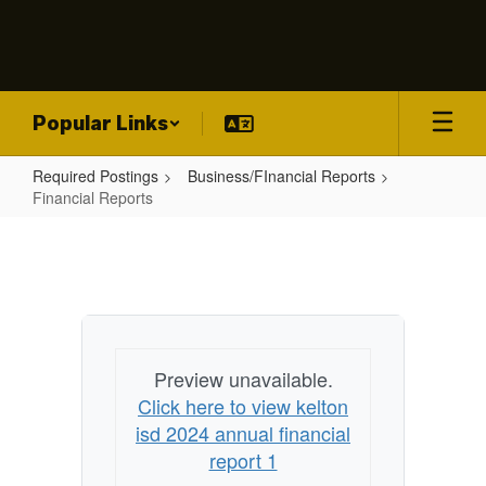
Skip
to
main
content
Popular Links
Required Postings
Business/FInancial Reports
Financial Reports
Financial
Reports
Preview unavailable.
Click here to view kelton
isd 2024 annual financial
report 1