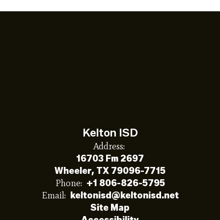
Kelton ISD
Address:
16703 Fm 2697
Wheeler, TX 79096-7715
Phone:
+1 806-826-5795
Email:
keltonisd@keltonisd.net
Site Map
Accessibility