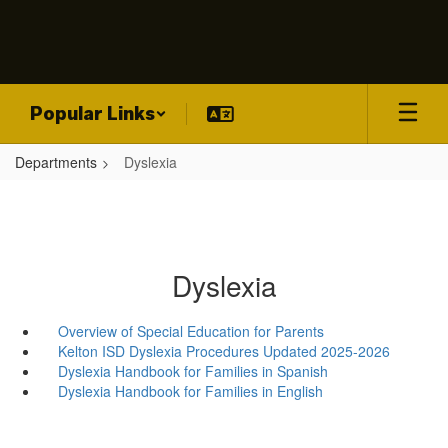
Skip
to
main
content
Popular Links
Departments
Dyslexia
Dyslexia
Overview of Special Education for Parents
Kelton ISD Dyslexia Procedures Updated 2025-2026
Dyslexia Handbook for Families in Spanish
Dyslexia Handbook for Families in English